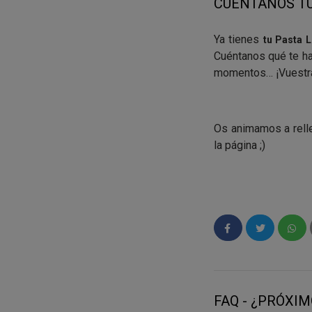
CUÉNTANOS TU
Ya tienes
tu Pasta 
Cuéntanos qué te ha
momentos… ¡Vuestra 
Os animamos a relle
la página ;)
¡Gracias a todos por
FAQ - ¿PRÓXI