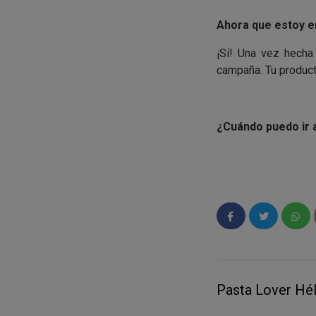
Ahora que estoy en
¡Sí! Una vez hecha
campaña. Tu product
¿Cuándo puedo ir 
Dentro de poco reci
disponible para p
instrucciones.
He visto que hay a
Si has superado la
Pasta Lover Hél
proponemos algunos
proyectos ;)