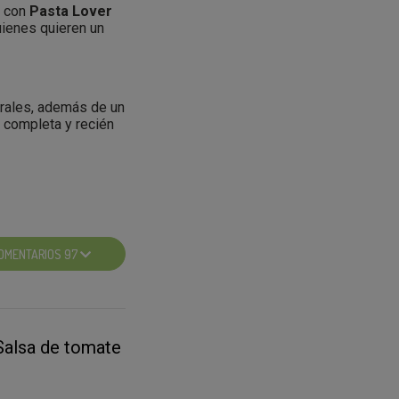
a con
Pasta Lover
uienes quieren un
cimiento te dará el
urales, además de un
ndrás que entrar en
n completa y recién
arte con tu usuario.
e han proporcionado
OMENTARIOS 97
tu fotografía con el
es lo más importante
Salsa de tomate