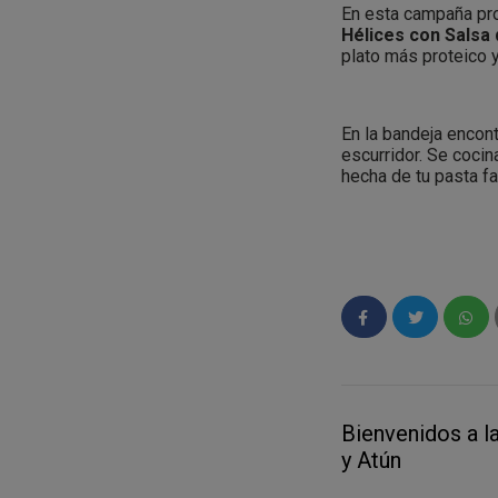
En esta campaña pro
Hélices con Salsa
plato más proteico 
¿Qué tengo que ha
Una vez estés en e
En la bandeja encon
producto y un códi
escurridor. Se cocin
Testamus by Kuvut, 
hecha de tu pasta fa
Una vez dentro, ab
para validarlo ¡Y ya 
Gallo revoluciona un
¿Qué hago cuando 
Y tú, ¿te dejarás s
¡Probarlo y darnos 
hashtag
#PickUp
Pa
para las marcas.
Bienvenidos a l
y Atún
¿Qué pasa si no pu