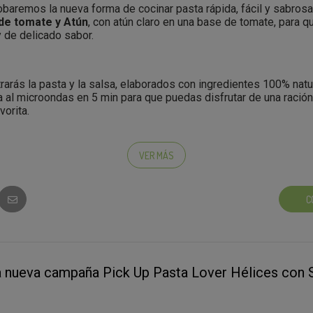
baremos la nueva forma de cocinar pasta rápida, fácil y sabros
 de tomate y Atún
, con atún claro en una base de tomate, para q
y de delicado sabor.
cer para poder llevarme el producto a casa?
l punto de recogida seleccionado, el responsable del estable
trarás la pasta y la salsa, elaborados con ingredientes 100% nat
go para validar con el móvil en el momento de la recogida. Te
a al microondas en 5 min para que puedas disfrutar de una ració
en la campaña Pick Up en la que estés participando e identific
vorita.
re la acción “PUNTO DE RECOGIDA” e introduce el código que t
puedes irte con el producto a casa! :)
VER MÁS
a vez más el mundo de la pasta ;)
tenga el producto?
C
educir por su increible sabor? Recuerda que puedes compartir 
tu opinión! Así de sencillo, como siempre, tu opinión sincera 
para enseñarnos cómo caes en la tentación...
staLoverAtun
a nueva campaña Pick Up Pasta Lover Hélices con 
edo ir?