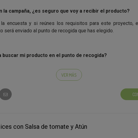
 la campaña, ¿es seguro que voy a recibir el producto?
 la encuesta y si reúnes los requisitos para este proyecto, e
o será enviado al punto de recogida que has elegido.
a buscar mi producto en el punto de recogida?
birás un correo electrónico o un SMS confirmando el día en que e
asarlo a recoger (recuerda que tendrás 5 días para recoge
VER MÁS
CO
cciones, ¿tienen que ver con que vaya a recibir el producto
 encuesta filtro, seguro que recibes el producto. Para am
ices con Salsa de tomate y Atún
 retos para conocerte mejor. Recuerda que tu participación 