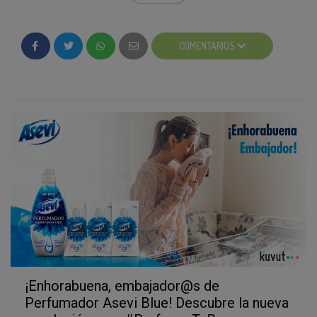
COMENTARIOS
¡Enhorabuena, embajador@s de
Si todavía no has publicado ninguna foto,
¡no
Perfumador Asevi Blue! Descubre la nueva
esperes más!
Recuerda, aún estás a tiempo de