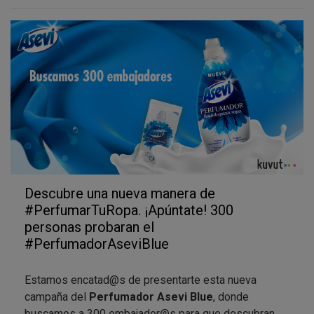
tus colaboradores y les cuentes todo lo que has
aprendido durante la campaña.
Además, también iremos proponiendo acciones como
la
encuesta de valoración de producto para
embajadores y colaboradores
además del foto-
concurso
en las que deseamos que participes para
conocer tu opinión y tu experiencia de prueba. Para la
mejor foto de embajador tenemos un premio muy
especial: Un estuche con las tres fragancias de
Perfumadores ASEVI.
Descubre una nueva manera de
#PerfumarTuRopa. ¡Apúntate! 300
personas probaran el
#PerfumadorAseviBlue
Estamos encatad@s de presentarte esta nueva
campaña del
Perfumador Asevi Blue
, donde
buscamos a 300 embajador@s para que descubran