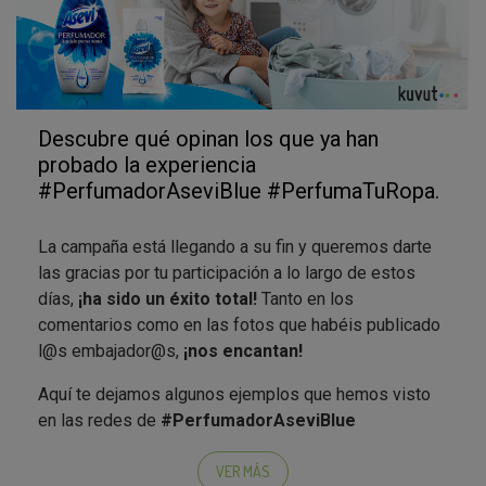
Descubre qué opinan los que ya han
probado la experiencia
#PerfumadorAseviBlue #PerfumaTuRopa.
La campaña está llegando a su fin y queremos darte
las gracias por tu participación a lo largo de estos
días,
¡ha sido un éxito total!
Tanto en los
comentarios como en las fotos que habéis publicado
l@s embajador@s,
¡nos encantan!
Aquí te dejamos algunos ejemplos que hemos visto
en las redes de
#PerfumadorAseviBlue
#PerfumaTuRopa
, para que no pierdas ningún
detalle:
VER MÁS