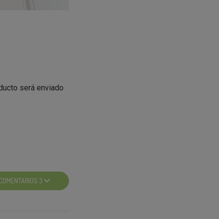
oducto será enviado
 en que el producto
COMENTARIOS 3
lo más importante