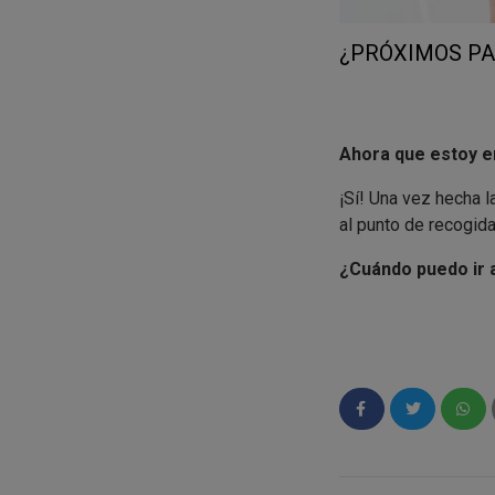
¿PRÓXIMOS PA
Ahora que estoy en
¡Sí! Una vez hecha 
al punto de recogid
¿Cuándo puedo ir 
Entre el 9 y 10 de e
ya estará disponible
¿Qué hago cuando 
¡Probarlo y darnos t
para las marcas.