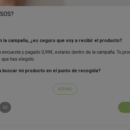
SOS?
 la campaña, ¿es seguro que voy a recibir el producto?
la encuesta y pagado 0,99€, estarás dentro de la campaña. Tu pr
a que has elegido.
a buscar mi producto en el punto de recogida?
nero recibirás un correo electrónico o un SMS confirmando el día
 para pasarlo a recoger. Atento a las instrucciones.
VER MÁS
tenga el producto?
u opinión! Así de sencillo, como siempre, tu opinión sincera es 