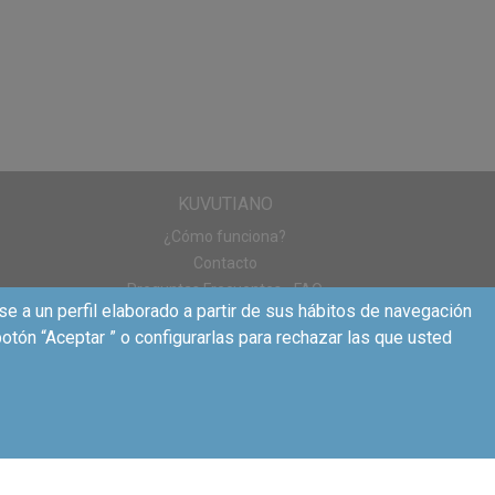
roducto en la
añas de Pick-up
 producto. El
KUVUTIANO
 Testamus no se
¿Cómo funciona?
 que puede ir otra
Contacto
Preguntas Frecuentes - FAQ
se a un perfil elaborado a partir de sus hábitos de navegación
otón “Aceptar ” o configurarlas para rechazar las que usted
 va rodado, en el
es ;)