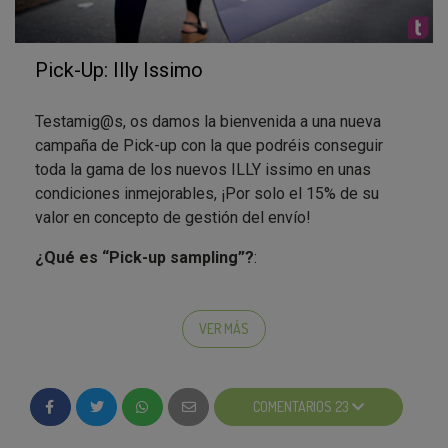
Pick-Up: Illy Issimo
Testamig@s, os damos la bienvenida a una nueva
campaña de Pick-up con la que podréis conseguir
toda la gama de los nuevos ILLY issimo en unas
condiciones inmejorables, ¡Por solo el 15% de su
valor en concepto de gestión del envío!
¿Qué es “Pick-up sampling”?
:
Si te interesa el producto y además tienes un punto
de recogida cerca de tu casa, trabajo o zona de ocio,
VER MÁS
te apuntas, abonas 0,99€ de costes de gestión del
envío y lo recoges ¡listo!
COMENTARIOS 23
¿Cómo funciona?