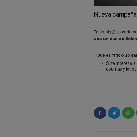
Nueva campaña:
una unidad de Solán
¿Qué es 
“Pick-up sa
Si te interesa 
apuntas y lo reco
Cómo funciona: 
Haces la encuest
Para ser selecc
recogida. En es
de recogida pa
Bilbao, Valen
dudéis que irem
1 unidad de So
encuesta filtro.