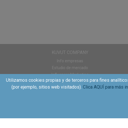
Mientras espera
Si eres finalista, reci
vez testado solamente
¿Quién quiere uno? 
KUVUT COMPANY
Info empresas
Estudio de mercado
Influencer Marketing
Utilizamos cookies propias y de terceros para fines analítico
Sampling
(por ejemplo, sitios web visitados).
Clica AQUÍ para más i
WOM