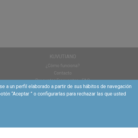
nocer más sobre él :)
etirar el producto. Una 
KUVUTIANO
¿Cómo funciona?
Contacto
Preguntas Frecuentes - FAQ
se a un perfil elaborado a partir de sus hábitos de navegación
otón “Aceptar ” o configurarlas para rechazar las que usted