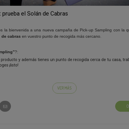
 prueba el Solán de Cabras
 de cabras 
en vuestro punto de recogida más cercano.
mpling”
?: 
el producto y además tienes un punto de recogida cerca de tu casa, trab
ges ¡listo!
a inicial para apuntarte: fácil, rápido, indoloro…
VER MÁS
ionado sólo deberás cumplir unos pocos requisitos y estar dispuesto a d
ta prueba, podrán participar aquellos que vivan en las ciudades donde
ra esta primera campaña de pick-up sampling:
Madrid, Galapagar, 
C
cia, Astigarraga, Málaga, Alcobendas, Majadahonda, Pozuelo de 
os teniendo campañas de este tipo por toda España.
lán de Cabras
 (sabor aleatorio) te esperará en el punto de recogida qu