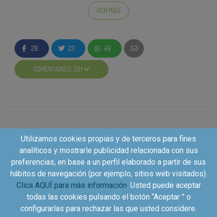
innovadoras que han sido
Elegidas Producto del
VER MÁS
Año 2021
con los consumidores.
Hasta el 14 de Mayo podréis acceder al Ágora de la
28
23
49
Innovación para conocer de primera mano los
productos galardonados y más lanzamientos de las
COMENTARIOS 201
marcas premiadas. Todo ello de una manera dinámica
y divertida que os permitirá participar en sorteos,
obtener descuentos y cupones para probar los
nuevos productos, conocer recetas, consejos de
belleza….
Utilizamos cookies propias y de terceros para fines
El Ágora de la innovación será un escaparate para que
analíticos y mostrarle publicidad relacionada con sus
los consumidores puedan descubrir nuevos
preferencias, en base a un perfil elaborado a partir de sus
productos y acceder a múltiples promociones, en un
hábitos de navegación (por ejemplo, sitios web visitados).
momento como el actual en que nuestros hábitos de
Clica AQUÍ para más información
. Usted puede aceptar
compra y consumo se han visto alterados por el
todas las cookies pulsando el botón “Aceptar ” o
COVID-19.
configurarlas para rechazar las que usted considere.