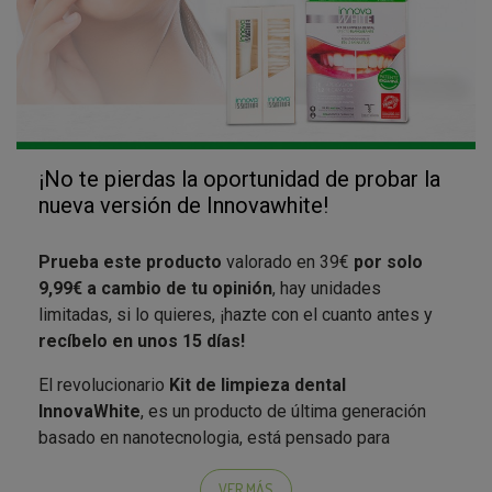
¡No te pierdas la oportunidad de probar la
nueva versión de Innovawhite!
Prueba este producto
valorado en 39€
por solo
9,99€ a cambio de tu opinión
, hay unidades
limitadas, si lo quieres, ¡hazte con el cuanto antes y
recíbelo en unos 15 días!
El revolucionario
Kit de limpieza dental
InnovaWhite
, es un producto de última generación
basado en nanotecnologia, está pensado para
eliminar las manchas de los dientes derivada del
tabaco, el te, café y otros alimentos, sin dañar el
VER MÁS