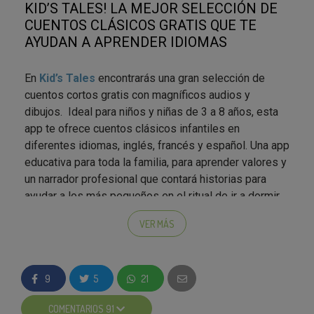
KID’S TALES! LA MEJOR SELECCIÓN DE
CUENTOS CLÁSICOS GRATIS QUE TE
AYUDAN A APRENDER IDIOMAS
En
Kid’s Tales
encontrarás una gran selección de
cuentos cortos gratis con magníficos audios y
dibujos. Ideal para niños y niñas de 3 a 8 años, esta
app te ofrece cuentos clásicos infantiles en
diferentes idiomas, inglés, francés y español. Una app
educativa para toda la familia, para aprender valores y
un narrador profesional que contará historias para
ayudar a los más pequeños en el ritual de ir a dormir.
Además de los cuentos,
Kid's Tales
ofrece distintas
VER MÁS
actividades para hacer de éste, un momento de
aprendizaje interactivo. Ofrece también
configuraciones especiales para determinar el idioma
9
5
21
de los cuentos, la melodía de fondo, entre otros.
COMENTARIOS 91