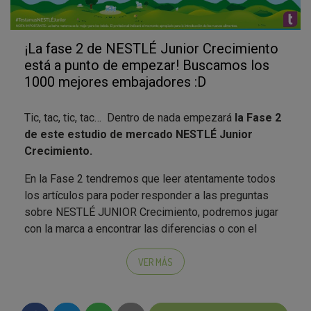
¡La fase 2 de NESTLÉ Junior Crecimiento
está a punto de empezar! Buscamos los
1000 mejores embajadores :D
Tic, tac, tic, tac… Dentro de nada empezará
la Fase 2
de este estudio de mercado NESTLÉ Junior
Crecimiento.
En la Fase 2 tendremos que leer atentamente todos
los artículos para poder responder a las preguntas
sobre NESTLÉ JUNIOR Crecimiento, podremos jugar
con la marca a encontrar las diferencias o con el
“memory”, puzzle, la sopa de letras… ¡y estaremos
pendientes del reto del cool hunter, a ver qué es lo
VER MÁS
que tendremos que cazar con nuestras cámaras esta
vez…!