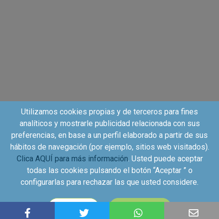
Utilizamos cookies propias y de terceros para fines
analíticos y mostrarle publicidad relacionada con sus
preferencias, en base a un perfil elaborado a partir de sus
hábitos de navegación (por ejemplo, sitios web visitados).
Clica AQUÍ para más información
. Usted puede aceptar
todas las cookies pulsando el botón “Aceptar ” o
configurarlas para rechazar las que usted considere.
Copyright©2026 - Kuvut - All rights reserved, Calle Iriarte
CONFIGURAR
ACEPTAR
27, local izquierdo 28028 Madrid, Spain