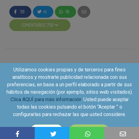
Esperamos vuestras respuestas, ¡no nos falléis!
39
41
18
COMENTARIOS 759
Utilizamos cookies propias y de terceros para fines
analíticos y mostrarle publicidad relacionada con sus
preferencias, en base a un perfil elaborado a partir de sus
hábitos de navegación (por ejemplo, sitios web visitados).
Clica AQUÍ para más información
. Usted puede aceptar
todas las cookies pulsando el botón “Aceptar ” o
configurarlas para rechazar las que usted considere.
Copyright©2026 - Kuvut - All rights reserved, Calle Iriarte
CONFIGURAR
ACEPTAR
27, local izquierdo 28028 Madrid, Spain