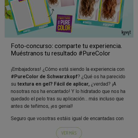
Foto-concurso: comparte tu experiencia.
Muéstranos tu resultado #PureColor
¡Embajadoras! ¿Cómo está siendo la experiencia con
#PureColor de Schwarzkopf
? ¿Qué os ha parecido
su
textura en gel? Fácil de aplicar,
¿verdad? ¡A
nosotras nos ha encantado! Y lo hidratado que nos ha
quedado el pelo tras su aplicación… más incluso que
antes de teñirnos, ¡es genial!
Seguro que vosotras estáis igual de encantadas con
#PureColor y su #ColoraciónCactus; por ello,
estamos deseando que
nos lo mostréis foto a
VER MÁS