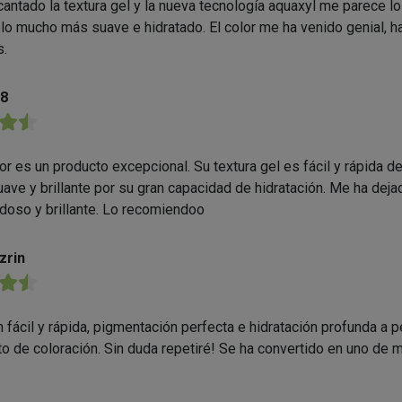
antado la textura gel y la nueva tecnología aquaxyl me parece l
elo mucho más suave e hidratado. El color me ha venido genial, h
s.
28
★★
r es un producto excepcional. Su textura gel es fácil y rápida de 
uave y brillante por su gran capacidad de hidratación. Me ha dej
doso y brillante. Lo recomiendoo
zrin
★★
n fácil y rápida, pigmentación perfecta e hidratación profunda a 
to de coloración. Sin duda repetiré! Se ha convertido en uno de 