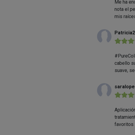
Me ha enc
nota el p
mis raíce
Patricia
★★★
#PureColo
cabello s
suave, se
saralope
★★★
Aplicació
tratamien
favoritos