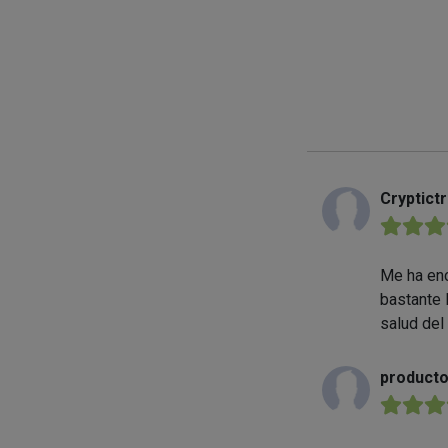
Cryptict
★★★
Me ha enc
bastante 
salud del
product
★★★