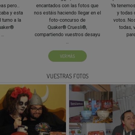
as pero...
encantados con las fotos que
Ya tenemos
caba y esta
nos estáis haciendo llegar en el
y todas 
 turno a la
foto-concurso de
votos. No
uaker®
Quaker® Cruesli®,
todas, 
...
compartiendo vuestros desayu
pare
...
VER MÁS
VUESTRAS FOTOS