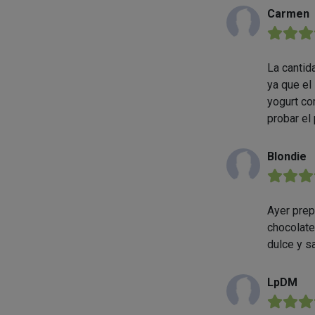
Carmen
★★★
La cantid
ya que el
yogurt co
probar el
Blondie
★★★
Ayer prep
chocolate
dulce y s
LpDM
★★★