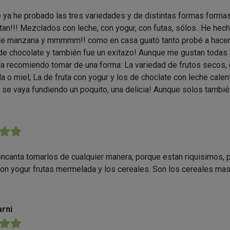
 ya he probado las tres variedades y de distintas formas forma
an!!! Mezclados con leche, con yogur, con futas, sólos...He hech
e manzana y mmmmm!! como en casa guató tanto probé a hacerla
de chocolate y también fue un exitazo! Aunque me gustan todas
la recomiendo tomar de una forma: La variedad de frutos secos,
 o miel; La de fruta con yogur y los de choclate con leche calent
 se vaya fundiendo un poquito, una delicia! Aunque solos también
3
★★
ncanta tomarlos de cualquier manera, porque estan riquisimos,
con yogur frutas mermelada y los cereales. Son los cereales ma
rni
★★