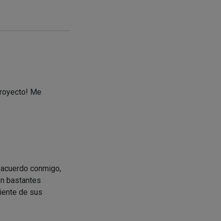
proyecto! Me
 acuerdo conmigo,
on bastantes
liente de sus