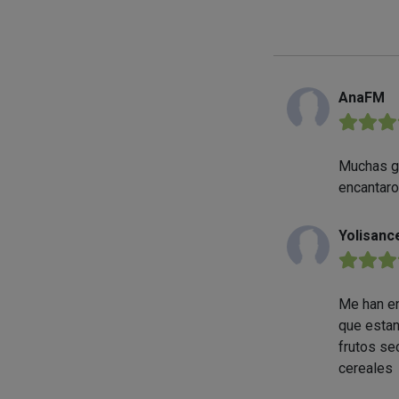
AnaFM
★★★
Muchas gr
encantaro
Yolisanc
★★★
Me han en
que estan
frutos se
cereales