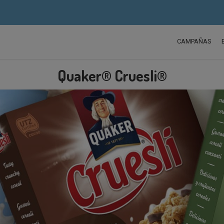
CAMPAÑAS
Quaker® Cruesli®