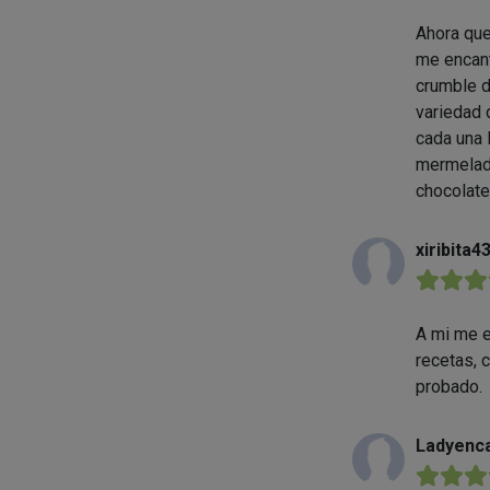
Ahora que
me encant
crumble d
variedad 
cada una 
mermelada
chocolate
xiribita4
★★★
A mi me e
recetas, 
probado.
Ladyenca
★★★