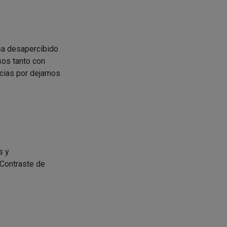
sa desapercibido
sos tanto con
cias por dejarnos
s y
.Contraste de