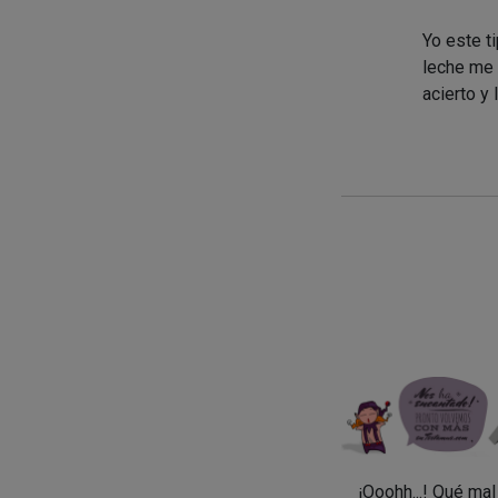
Yo este t
leche me 
acierto y
¡Ooohh...! Qué ma