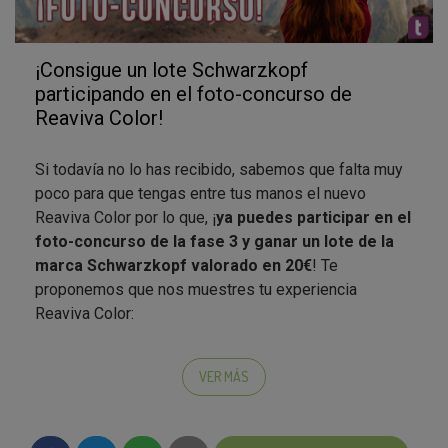
¡Consigue un lote Schwarzkopf
participando en el foto-concurso de
Reaviva Color!
Si todavía no lo has recibido, sabemos que falta muy
poco para que tengas entre tus manos el nuevo
Reaviva Color por lo que, ¡
ya puedes participar en el
foto-concurso de la fase 3 y ganar un lote de la
marca Schwarzkopf valorado en 20€
! Te
proponemos que nos muestres tu experiencia
Reaviva Color:
Puedes mostrarnos una
composición original
del producto y la caja con la guía
.
VER MÁS
Antes y después
del tratamiento Reaviva Color.
El
resultado
junto al producto.