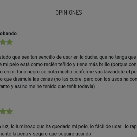
OPINIONES
robando
★★
tado que sea tan sencillo de usar en la ducha, que no tenga que
de mi pelo está como recién teñido y tiene más brillo (porque con
o en mi tono negro se nota mucho conforme vás lavándote el pe
o que disimule las canas (no las cubre, pero con los usos ha c
tanto y así no me he tenido que teñir todavía)
★★
 la luz, lo luminoso que ha quedado mi pelo, lo fácil de usar , lo rá
mente la pena y seguro que seguiré usando