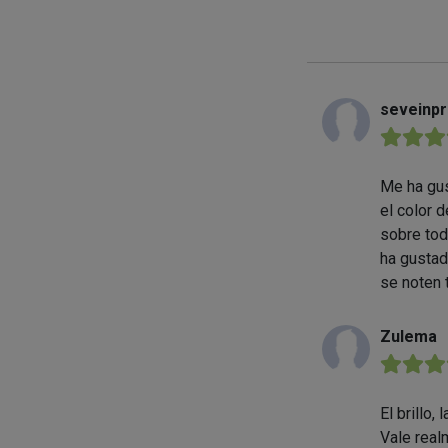
seveinp
★★★
Me ha gus
el color 
sobre tod
ha gustad
se noten 
Zulema
★★★
El brillo,
Vale real