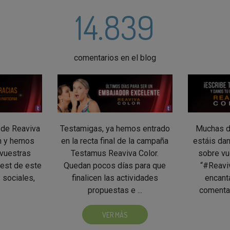
14.839
comentarios en el blog
 de Reaviva
Testamigas, ya hemos entrado
Muchas d
in y hemos
en la recta final de la campaña
estáis da
 vuestras
Testamus Reaviva Color.
sobre vu
test de este
Quedan pocos días para que
“#Reavi
 sociales,
finalicen las actividades
encant
propuestas e ...
comentar
VER MÁS