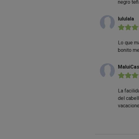
negro teñ
lululala
★★★
Lo que má
bonito me
MaluiCas
★★★
La facili
del cabel
vacacione