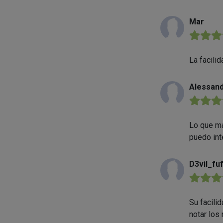
Mar
★★★
La facili
Alessan
★★★
Lo que má
puedo inte
D3vil_fuf
★★★
Su facili
notar los