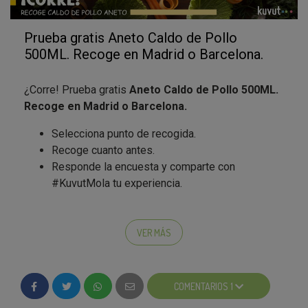
Prueba gratis Aneto Caldo de Pollo
500ML. Recoge en Madrid o Barcelona.
¿Corre! Prueba gratis
Aneto Caldo de Pollo 500ML.
Recoge en Madrid o Barcelona.
Selecciona punto de recogida.
Recoge cuanto antes.
Responde la encuesta y comparte con
#KuvutMola tu experiencia.
Caldo Aneto de pollo
, selecciona el mejor Pollo de
Corral y las verduras más frescas, lava
VER MÁS
cuidadosamente todos los ingredientes, y los coce a
fuego lento durante más de 3 horas, para que
disfrutes el sabor de lo hecho en casa. También
COMENTARIOS 1
disponible en 250ml, tripack (250x3ml),500ml,