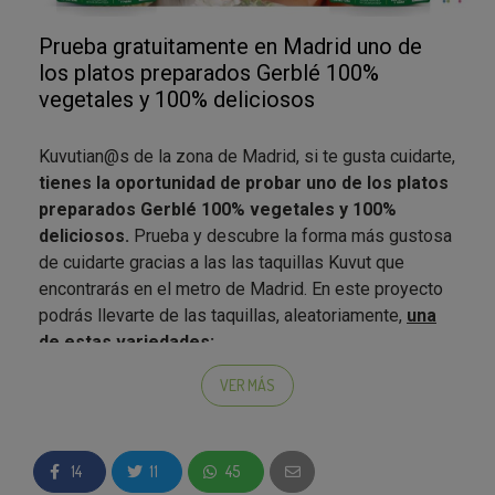
Prueba gratuitamente en Madrid uno de
los platos preparados Gerblé 100%
vegetales y 100% deliciosos
Kuvutian@s de la zona de Madrid, si te gusta cuidarte,
tienes la oportunidad de probar uno de los platos
preparados Gerblé 100% vegetales y 100%
deliciosos.
Prueba y descubre la forma más gustosa
de cuidarte gracias a las las taquillas Kuvut que
encontrarás en el metro de Madrid. En este proyecto
podrás llevarte de las taquillas, aleatoriamente,
una
de estas variedades:
Plato preparado Gerblé BIO de
Quinoa
:
VER MÁS
Disfruta de uno de los alimentos más
completos que existen sin nada más. Disfruta
de la quinoa en estado puro. 100%
14
11
45
Vegetal. Biológico. Fuente de fibra. Sin