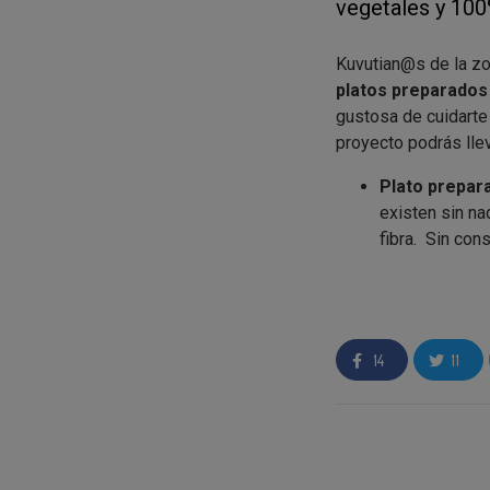
vegetales y 100
Kuvutian@s de la zo
platos preparados
gustosa de cuidarte 
proyecto podrás llev
Plato prepar
existen sin na
fibra. Sin con
Agricultura Ec
Plato prepar
Así es nuestr
cuidarte. Ingr
14
11
(21’7%),berenj
(5,9%),aceite 
perejil*, ajo e
¿Cómo te llevas tu 