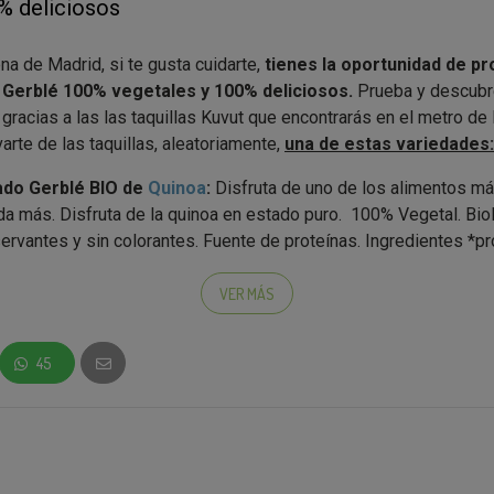
% deliciosos
na de Madrid, si te gusta cuidarte,
tienes la oportunidad de pr
 Gerblé 100% vegetales y 100% deliciosos.
Prueba y descubr
gracias a las las taquillas Kuvut que encontrarás en el metro de
arte de las taquillas, aleatoriamente,
una de estas variedades:
ado Gerblé BIO de
Quinoa
:
Disfruta de uno de los alimentos m
da más. Disfruta de la quinoa en estado puro. 100% Vegetal. Bio
servantes y sin colorantes. Fuente de proteínas. Ingredientes *
ológica: Agua, quinoa* (41,5%),aceite de oliva*, sal marina.
ado Gerblé BIO de
Cebada con Berenjena y Soja
:
100% vegeta
VER MÁS
a cebada con berenjena y soja. Pruébala y descubre la forma má
edientes *procedentes de Agricultura Ecológica: Cebada descasca
45
ena (21,7%),tomate (18,4%),agua, proteínas de soja texturizada (
de oliva, concentrado de tomate*, harina de trigo*, azúcar de caña*
n polvo*, comino*.
plato Gerblé a casa?