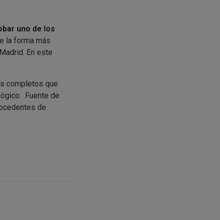
obar uno de los
e la forma más
 Madrid. En este
ás completos que
lógico. Fuente de
procedentes de
l y 100% deliciosa.
s gustosa de
rillada*
7,4%),cebolla*
, sal marina,