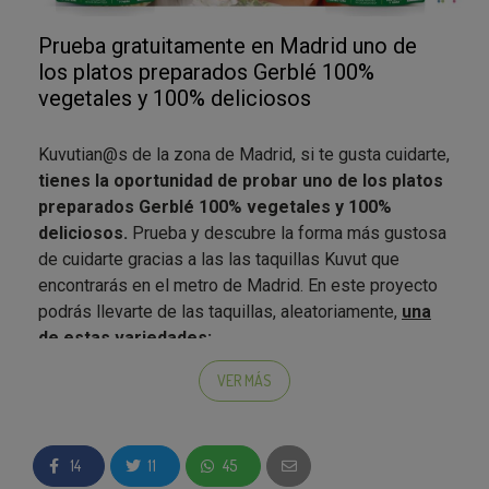
Prueba gratuitamente en Madrid uno de
los platos preparados Gerblé 100%
vegetales y 100% deliciosos
Kuvutian@s de la zona de Madrid, si te gusta cuidarte,
tienes la oportunidad de probar uno de los platos
preparados Gerblé 100% vegetales y 100%
deliciosos.
Prueba y descubre la forma más gustosa
de cuidarte gracias a las las taquillas Kuvut que
encontrarás en el metro de Madrid. En este proyecto
podrás llevarte de las taquillas, aleatoriamente,
una
de estas variedades:
Plato preparado Gerblé BIO de
Quinoa
:
VER MÁS
Disfruta de uno de los alimentos más
completos que existen sin nada más. Disfruta
de la quinoa en estado puro. 100%
14
11
45
Vegetal. Biológico. Fuente de fibra. Sin