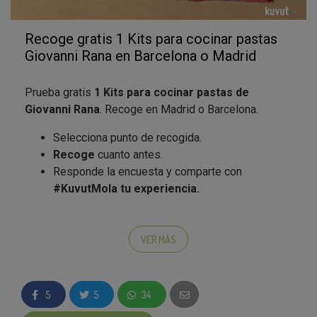
Recoge gratis 1 Kits para cocinar pastas
Giovanni Rana en Barcelona o Madrid
Prueba gratis
1 Kits para cocinar pastas de
Giovanni Rana
. Recoge en Madrid o Barcelona.
Selecciona punto de recogida.
Recoge
cuanto antes.
Responde la encuesta
y comparte con
#KuvutMola tu experiencia.
Lleva la tradición italiana a tu mesa y haz especial tu
comida diaria con
Pastas Giovanni Rana
VER MÁS
Condiciones:
Promoción válida solo para
1 Kits de cocina de
5
5
34
Giovanni Rana
.