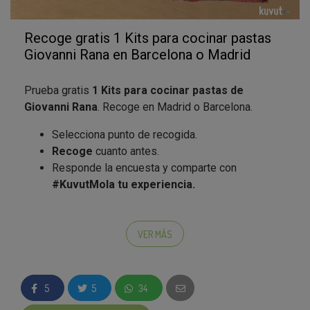
Recoge gratis 1 Kits para cocinar pastas
Giovanni Rana en Barcelona o Madrid
Prueba gratis
1 Kits para cocinar pastas de
Giovanni Rana
. Recoge en Madrid o Barcelona.
Selecciona punto de recogida.
Recoge
cuanto antes.
Responde la encuesta
y comparte con
#KuvutMola tu experiencia.
Lleva la tradición italiana a tu mesa y haz especial tu
comida diaria con
Pastas Giovanni Rana
VER MÁS
Condiciones:
Promoción válida solo para
1 Kits de cocina de
5
5
34
Giovanni Rana
.