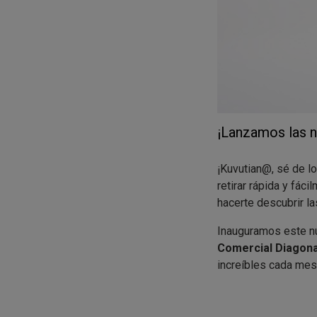
¡Lanzamos las n
¡Kuvutian@, sé de l
retirar rápida y fác
hacerte descubrir l
Inauguramos este nu
Comercial Diagona
increíbles cada mes
En esta ocasión, p