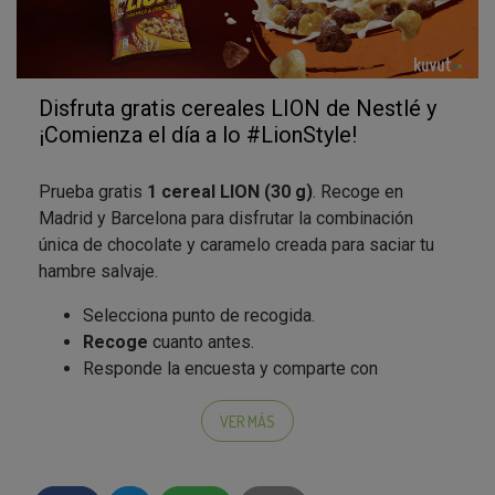
Disfruta gratis cereales LION de Nestlé y
¡Comienza el día a lo #LionStyle!
Prueba gratis
1 cereal LION (30 g)
. Recoge en
Madrid y Barcelona para disfrutar la combinación
única de chocolate y caramelo creada para saciar tu
hambre salvaje.
Selecciona punto de recogida.
Recoge
cuanto antes.
Responde la encuesta y comparte con
#KuvutMola
tu experiencia.
VER MÁS
Los cereales LION de Nestlé son una combinación
única de chocolate y caramelo creada para saciar tu
hambre salvaje.