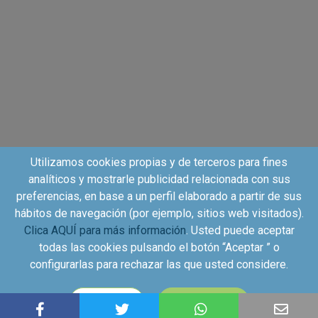
Utilizamos cookies propias y de terceros para fines
analíticos y mostrarle publicidad relacionada con sus
preferencias, en base a un perfil elaborado a partir de sus
hábitos de navegación (por ejemplo, sitios web visitados).
Clica AQUÍ para más información
. Usted puede aceptar
todas las cookies pulsando el botón “Aceptar ” o
configurarlas para rechazar las que usted considere.
Copyright©2026 - Kuvut - All rights reserved, Calle Iriarte
CONFIGURAR
ACEPTAR
27, local izquierdo 28028 Madrid, Spain