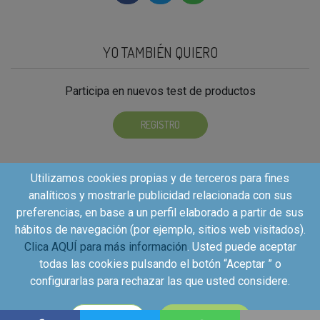
YO TAMBIÉN QUIERO
Participa en nuevos test de productos
REGISTRO
Utilizamos cookies propias y de terceros para fines
analíticos y mostrarle publicidad relacionada con sus
preferencias, en base a un perfil elaborado a partir de sus
hábitos de navegación (por ejemplo, sitios web visitados).
Clica AQUÍ para más información
. Usted puede aceptar
todas las cookies pulsando el botón “Aceptar ” o
configurarlas para rechazar las que usted considere.
Copyright©2026 - Kuvut - All rights reserved, Calle Iriarte
CONFIGURAR
ACEPTAR