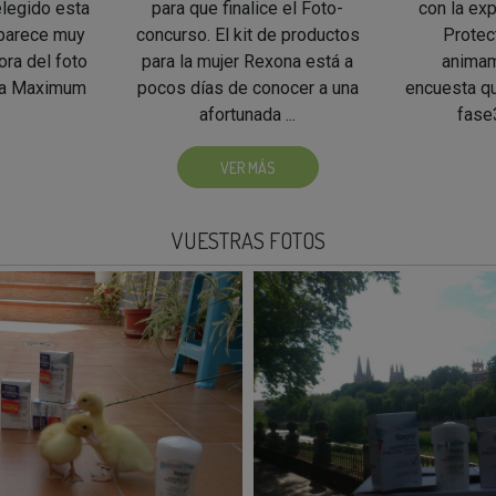
elegido esta
para que finalice el Foto-
con la ex
 parece muy
concurso. El kit de productos
Protect
ora del foto
para la mujer Rexona está a
animam
na Maximum
pocos días de conocer a una
encuesta qu
.
afortunada ...
fase3
VER MÁS
VUESTRAS FOTOS