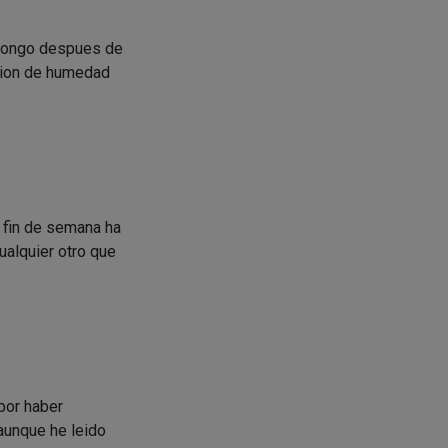
 pongo despues de
acion de humedad
 fin de semana ha
ualquier otro que
 por haber
aunque he leido