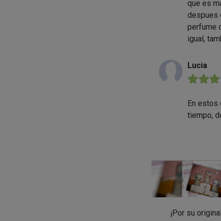
que es ma
despues d
perfume d
igual, ta
Lucia
★★★
En estos 
tiempo, de
¡Por su origina