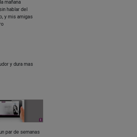
 la mañana
in hablar del
o, y mis amigas
ro
sudor y dura mas
s un par de semanas