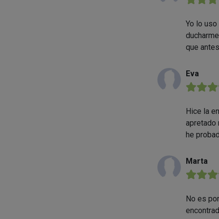
Yo lo uso
ducharme.
que antes
Eva
★★★
Hice la e
apretado 
he probad
Marta
★★★
No es por
encontrad