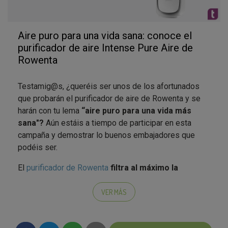
Aire puro para una vida sana: conoce el
purificador de aire Intense Pure Aire de
Rowenta
Testamig@s, ¿queréis ser unos de los afortunados
que probarán el purificador de aire de Rowenta y se
harán con tu lema
“aire puro para una vida más
sana"?
Aún estáis a tiempo de participar en esta
campaña y demostrar lo buenos embajadores que
podéis ser.
El
purificador de Rowenta
filtra al máximo la
contaminación
. Tiene
cuatro niveles de filtración
,
Y además dispone de la más elevada
tecnología de
VER MÁS
confort para un aire más sano y libre de
formaldeido.