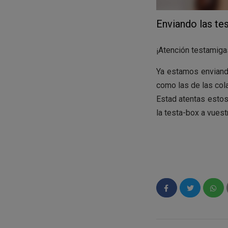
Enviando las te
¡Atención testamiga
Ya estamos enviando
como las de las col
Estad atentas estos
la testa-box a vuest
En el interior de 
ACCESO A LA FASE 3
Esperamos que dis
hagáis llegar todas 