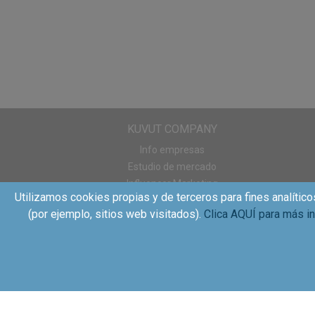
KUVUT COMPANY
Info empresas
Estudio de mercado
Influencer Marketing
Utilizamos cookies propias y de terceros para fines analítico
Sampling
(por ejemplo, sitios web visitados).
Clica AQUÍ para más i
WOM