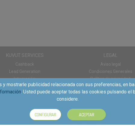
KUVUT SERVICES
LEGAL
Cashback
Aviso legal
Lead Generation
Condiciones Generales
Integración
Política de privacidad
s y mostrarle publicidad relacionada con sus preferencias, en ba
Panel de consumo
Política de cookies
nformación
. Usted puede aceptar todas las cookies pulsando el b
Descargas App
considere.
CONFIGURAR
ACEPTAR