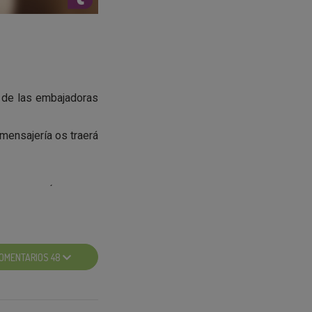
s de las embajadoras
mensajería os traerá
ertado el CÓDIGO DE
warzkopf y que nos
r los resultados!
OMENTARIOS 48