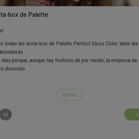
sta-box de Palette
s!
 todas las testa-box de Palette Perfect Gloss Color, tanto la
aboradoras.
 días porque, aunque hay festivos de por medio, la empresa de 
ro domicilio.
la caja encontraréis el díptico de la campaña donde hemos ins
 de Influencers Palette.
VER MÁS
frutéis muchísimo de esta experiencia de coloración de Sch
vuestras opiniones, fotos, vídeos... ¡Estaremos encantados de ve
C