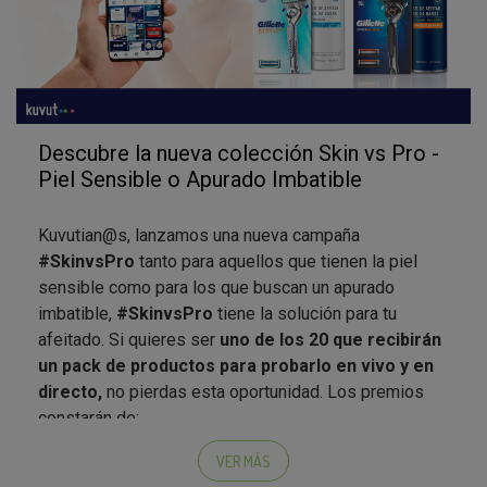
Descubre la nueva colección Skin vs Pro -
Piel Sensible o Apurado Imbatible
Kuvutian@s, lanzamos una nueva campaña
#SkinvsPro
tanto para aquellos que tienen la piel
sensible como para los que buscan un apurado
imbatible,
#SkinvsPro
tiene la solución para tu
afeitado. Si quieres ser
uno de los 20 que recibirán
un pack de productos para probarlo en vivo y en
directo,
no pierdas esta oportunidad. Los premios
constarán de:
Pack Skinguard
(Máquina + Espuma Afeitar)
VER MÁS