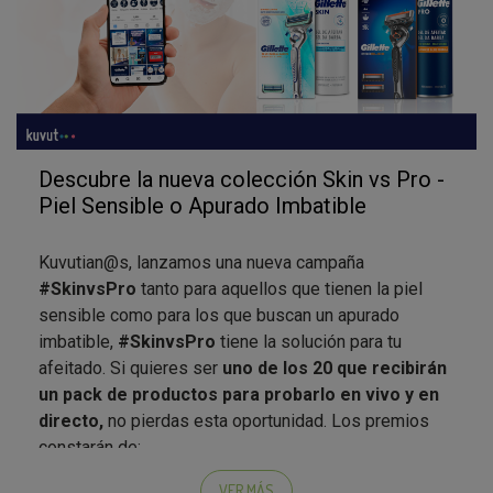
Descubre la nueva colección Skin vs Pro -
Piel Sensible o Apurado Imbatible
Kuvutian@s, lanzamos una nueva campaña
#SkinvsPro
tanto para aquellos que tienen la piel
sensible como para los que buscan un apurado
imbatible,
#SkinvsPro
tiene la solución para tu
afeitado. Si quieres ser
uno de los 20 que recibirán
un pack de productos para probarlo en vivo y en
directo,
no pierdas esta oportunidad. Los premios
constarán de:
Pack Skinguard
(Máquina + Espuma Afeitar)
VER MÁS