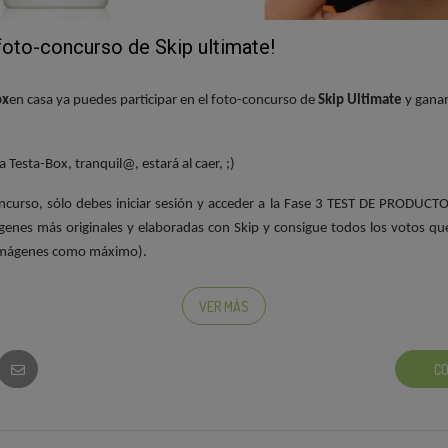
 foto-concurso de Skip ultimate!
ox
en casa ya puedes participar en el foto-concurso de
Skip Ultimate
y ganar
a Testa-Box, tranquil@, estará al caer, ;)
concurso, sólo debes iniciar sesión y acceder a la Fase 3 TEST DE PRODUCT
genes más originales y elaboradas con Skip y consigue todos los votos q
 imágenes como máximo).
anadora será la más original de entre las más votadas.
VER MÁS
ncurso está buscando dueño!
CO
s con impaciencia, ;)