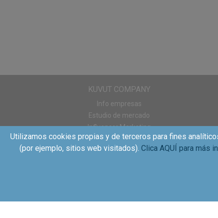
¿Qué os está pareciend
KUVUT COMPANY
Info empresas
Estudio de mercado
Influencer Marketing
Utilizamos cookies propias y de terceros para fines analítico
Sampling
(por ejemplo, sitios web visitados).
Clica AQUÍ para más i
WOM