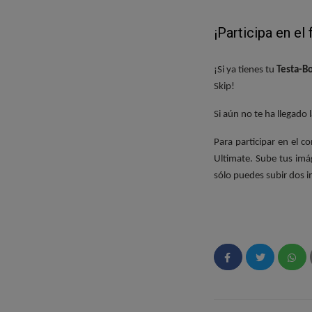
¡Participa en el
¡Si ya tienes tu
Testa-B
Skip!
Si aún no te ha llegado l
Para participar en el 
Ultimate. Sube tus imá
sólo puedes subir dos
Como siempre, la foto g
¡El premio del foto-co
Esperamos vuestras foto