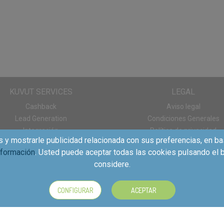
o la Máxima Eficacia de Skip Ultimate?
KUVUT SERVICES
LEGAL
Cashback
Aviso legal
Lead Generation
Condiciones Generales
Integración
Política de privacidad
s y mostrarle publicidad relacionada con sus preferencias, en ba
Panel de consumo
Política de cookies
nformación
. Usted puede aceptar todas las cookies pulsando el b
Descargas App
considere.
CONFIGURAR
ACEPTAR