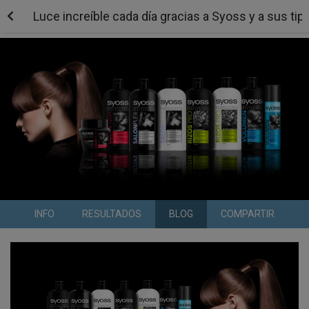
Luce increíble cada día gracias a Syoss y a sus t
INFO
RESULTADOS
BLOG
COMPARTIR