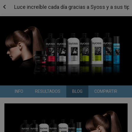
Luce increíble cada día gracias a Syoss y a sus t
INFO
RESULTADOS
BLOG
COMPARTIR