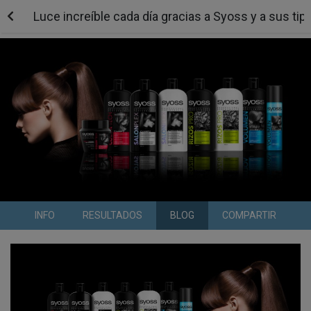
Luce increíble cada día gracias a Syoss y a sus t
INFO
RESULTADOS
BLOG
COMPARTIR