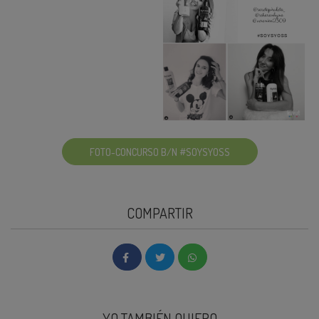
FOTO-CONCURSO B/N #SOYSYOSS
COMPARTIR
YO TAMBIÉN QUIERO