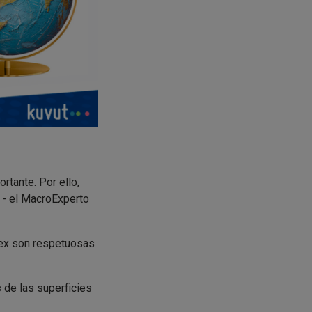
tante. Por ello,
- el MacroExperto
tex son respetuosas
s
de las superficies
a siendo la misma,