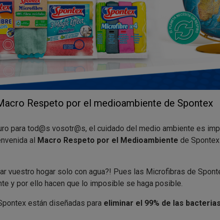
 Macro Respeto por el medioambiente de Spontex
ro para tod@s vosotr@s, el cuidado del medio ambiente es impor
envenida al
Macro Respeto por el Medioambiente
de Spontex 
iar vuestro hogar solo con agua?! Pues las Microfibras de Spon
te y por ello hacen que lo imposible se haga posible.
 Spontex están diseñadas para
eliminar el 99% de las bacteria
 producto químico… Y lo mejor de todo es que la eficacia continú