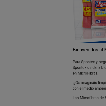
Bienvenidos al
Para Spontex y segu
Spontex os da la bi
en MicroFibras.
¡¿Os imagináis limp
con el medio ambien
Las Microfibras de
sin el uso de ningún