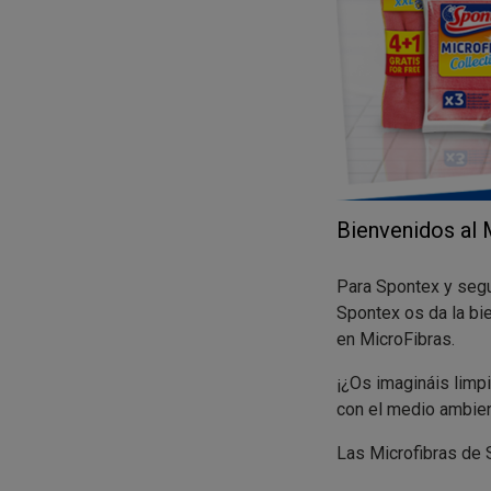
Bienvenidos al
Para Spontex y segu
Spontex os da la bi
en MicroFibras.
¡¿Os imagináis limp
con el medio ambien
Las Microfibras de
sin el uso de ningún