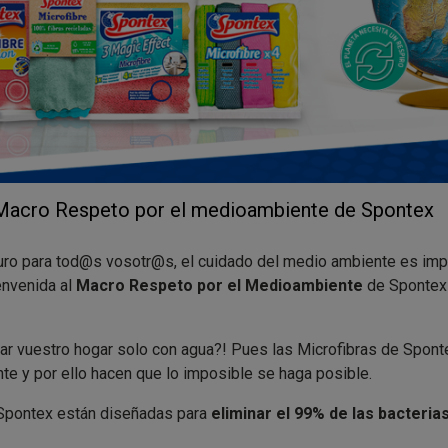
 Macro Respeto por el medioambiente de Spontex
ro para tod@s vosotr@s, el cuidado del medio ambiente es impor
envenida al
Macro Respeto por el Medioambiente
de Spontex 
iar vuestro hogar solo con agua?! Pues las Microfibras de Spon
te y por ello hacen que lo imposible se haga posible.
 Spontex están diseñadas para
eliminar el 99% de las bacteria
 producto químico… Y lo mejor de todo es que la eficacia continú