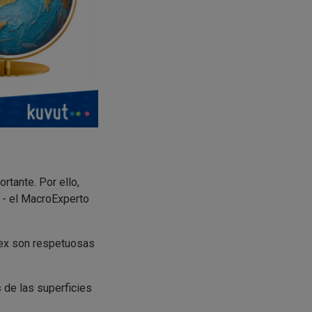
tante. Por ello,
- el MacroExperto
tex son respetuosas
s
de las superficies
a siendo la misma,