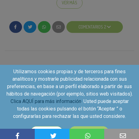
gracias a Kuvut-box
, la nueva forma de distribución
VER MÁS
de muestras y productos a temperatura ambiente,
refrigerados y congelados. Este sistema de
consignas inteligentes llegará en mayo a las
COMENTARIOS 2
estaciones de metro de Barcelona y Madrid al alcance
de todos los consumidores.
Utilizamos cookies propias y de terceros para fines
analíticos y mostrarle publicidad relacionada con sus
preferencias, en base a un perfil elaborado a partir de sus
hábitos de navegación (por ejemplo, sitios web visitados).
Clica AQUÍ para más información
. Usted puede aceptar
todas las cookies pulsando el botón “Aceptar ” o
configurarlas para rechazar las que usted considere.
Copyright©2026 - Kuvut - All rights reserved, Calle Iriarte
CONFIGURAR
ACEPTAR
27, local izquierdo 28028 Madrid, Spain