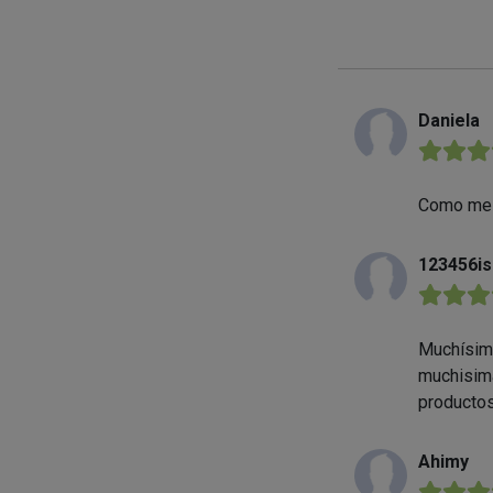
Daniela
★★★
Como me h
123456is
★★★
Muchísima
muchisima
producto
Ahimy
★★★