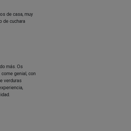
los de casa, muy
ño de cuchara
ndo más. Os
 come genial, con
de verduras
experiencia,
idad.