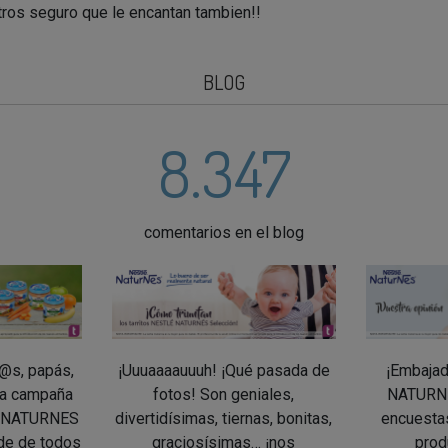
tros seguro que le encantan tambien!!
BLOG
8.347
comentarios en el blog
@s, papás,
¡Uuuaaaauuuh! ¡Qué pasada de
¡Embaja
la campaña
fotos! Son geniales,
NATURNE
É NATURNES
divertidísimas, tiernas, bonitas,
encuestas
de de todos
graciosísimas… ¡nos
prod