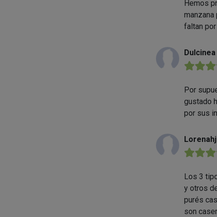
Hemos pro
manzana p
faltan po
Dulcinea
★★★
Por supue
gustado h
por sus i
Lorenahj
★★★
Los 3 tipo
y otros d
purés cas
son caser