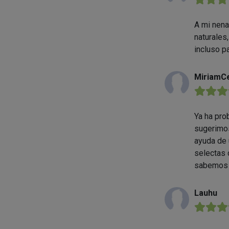
A mi nena
naturales
incluso pa
MiriamC
★★★
Ya ha pro
sugerimos
ayuda de 
selectas 
sabemos q
Lauhu
★★★