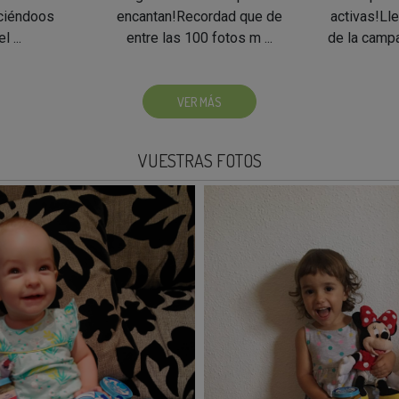
ciéndoos
encantan!Recordad que de
activas!Ll
 ...
entre las 100 fotos m ...
de la camp
VER MÁS
VUESTRAS FOTOS