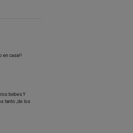
o en casa!!
tros bebes.Y
 tanto ,de los