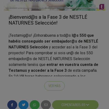
¡Bienvenid@s a la Fase 3 de NESTLÉ
NATURNES Selección!
¡Testamig@s! ¡Enhorabuena a tod@s
l@s 550 que
habéis conseguido ser embajador@s de NESTLÉ
NATURNES Selección
y acceder así a la Fase 3 del
proyecto! Para comprobar si sois un@ de los 550
embajador@s de NESTLÉ NATURNES Selección
solamente tenéis que
entrar en vuestra cuenta de
Testamus y acceder a la Fase 3
de esta campaña.
En 24/48 horas habremos seleccionado a los
embajadores. Recuerda que, si ya has sido embajador
VER MÁS
de la campaña Bolsitas NESTLÉ NATURNES,
priorizaremos y daremos oportunidad de prueba a
otros testamig@s que se quedaron fuera en la
COMENTARIOS 89
campaña anterior.