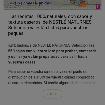
¡Las recetas 100% naturales, con sabor y
textura caseros, de NESTLÉ NATURNES
Selección ya están listas para vuestros
peques!
¡Embajador@s de NESTLÉ NATURNES Selección:
las
550 cajas con vuestro lote para probar, compartir
y opinar ya están preparadas para salir hacia
vuestras casas
.
Para saber si vuestra caja está ya en el punto de
distribución de TIPS@ de vuestra ciudad comprobad
el correo electrónico. Si tenéis alguna duda o consulta
estaremos encantad@s de atenderos en
socialmedia@testamus.com.
VER MÁS
Recordad que, cuando recibáis la caja, tenéis que: