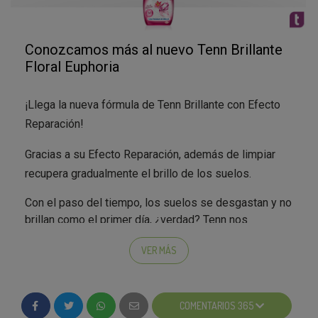
Conozcamos más al nuevo Tenn Brillante
Floral Euphoria
¡Llega la nueva fórmula de Tenn Brillante con Efecto
Reparación!
Gracias a su Efecto Reparación, además de limpiar
recupera gradualmente el brillo de los suelos.
Con el paso del tiempo, los suelos se desgastan y no
brillan como el primer día, ¿verdad? Tenn nos
presenta su nueva generación de limpiadores, la
VER MÁS
renovada gama Tenn Brillante que, además de limpiar,
recupera gradualmente el brillo de los suelos.
Gracias a su fórmula innovadora con Efecto
COMENTARIOS 365
Reparación, el nuevo Tenn Brillante además de