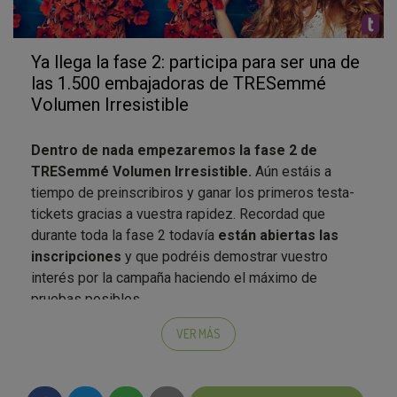
Ya llega la fase 2: participa para ser una de
las 1.500 embajadoras de TRESemmé
Volumen Irresistible
Dentro de nada empezaremos la fase 2 de
TRESemmé Volumen Irresistible.
Aún estáis a
tiempo de preinscribiros y ganar los primeros testa-
tickets gracias a vuestra rapidez. Recordad que
durante toda la fase 2 todavía
están abiertas las
inscripciones
y que podréis demostrar vuestro
interés por la campaña haciendo el máximo de
pruebas posibles.
-
Atentas a los
quiz y a las pistas
que os daremos:
VER MÁS
sólo tendréis una oportunidad. Como los quiz duran
varios días, os podéis tomar el tiempo de estudiar la