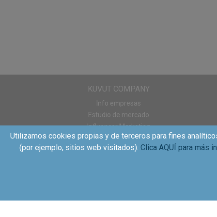
KUVUT COMPANY
Info empresas
Estudio de mercado
Influencer Marketing
Utilizamos cookies propias y de terceros para fines analítico
Sampling
(por ejemplo, sitios web visitados).
Clica AQUÍ para más i
WOM