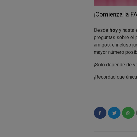
¡Comienza la FA
Desde
hoy
y hasta 
preguntas sobre el p
amigos, e incluso ju
mayor número posi
¡Sólo depende de vo
¡Recordad que única
PRODUCTO y se con
¿Ya habéis pensad