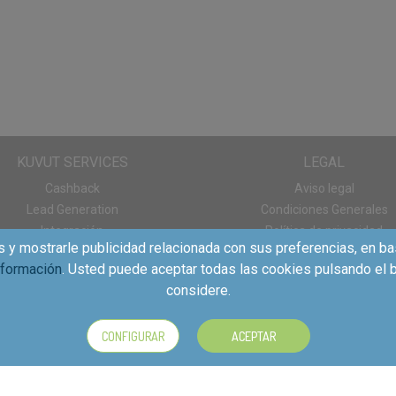
KUVUT SERVICES
LEGAL
Cashback
Aviso legal
Lead Generation
Condiciones Generales
Integración
Política de privacidad
s y mostrarle publicidad relacionada con sus preferencias, en ba
Panel de consumo
Política de cookies
nformación
. Usted puede aceptar todas las cookies pulsando el b
Descargas App
considere.
CONFIGURAR
ACEPTAR