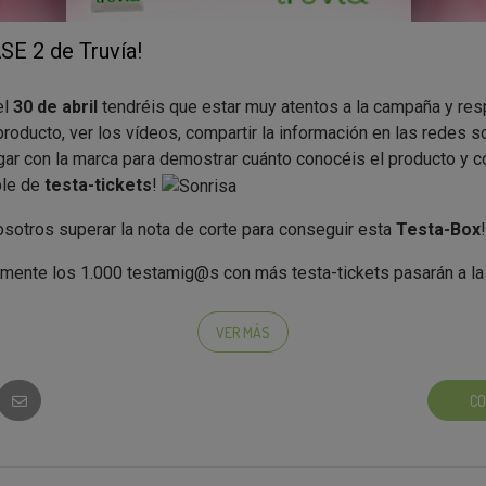
SE 2 de Truvía!
el
30 de abril
tendréis que estar muy atentos a la campaña y res
roducto, ver los vídeos, compartir la información en las redes 
gar con la marca para demostrar cuánto conocéis el producto y c
ble de
testa-tickets
!
sotros superar la nota de corte para conseguir esta
Testa-Box
!
mente los 1.000 testamig@s con más testa-tickets pasarán a l
vertirán en
Pro-Tester de Truvía
!
VER MÁS
o con quién vais a compartirlo?
CO