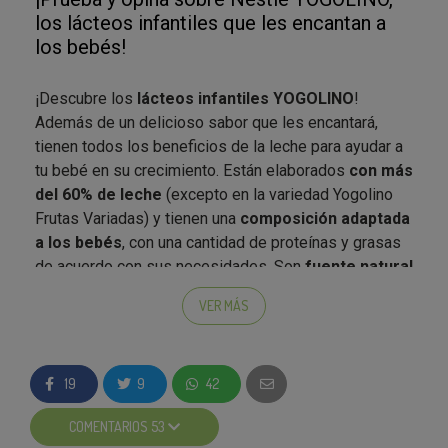
los lácteos infantiles que les encantan a
los bebés!
¡Descubre los
lácteos infantiles YOGOLINO
!
Además de un delicioso sabor que les encantará,
tienen todos los beneficios de la leche para ayudar a
tu bebé en su crecimiento. Están elaborados
con más
del 60% de leche
(excepto en la variedad Yogolino
Frutas Variadas) y tienen una
composición adaptada
a los bebés
, con una cantidad de proteínas y grasas
de acuerdo con sus necesidades. Son
fuente natural
de calcio
, que contribuye al crecimiento y desarrollo
VER MÁS
normal de los huesos de los bebés y
no necesitan
conservarse en frío
.
Podréis encontrar
tres tamaños y seis variedades
19
9
42
(natural y natural sin azúcar añadido, fresa, plátano,
fresa plátano sin azúcar añadido y galleta) de NESTLÉ
COMENTARIOS 53