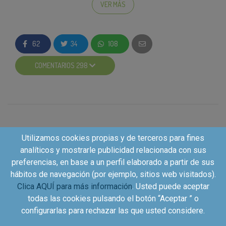
sociales, @nescafe_es en Instagram y @Nescafe.es
VER MÁS
en
Facebook
.
En esta nueva campaña de NESCAFÉ estamos
62
34
108
buscando a
personas que aman el café, su aroma
y sabor
y están interesadas en comprar online esta
COMENTARIOS 298
excelente variedad, obteniendo un reembolso a
cambio
de publicar su opinión
.
Las
personas escogidas
serán invitadas a
comprar el producto en una tienda online
específica.
Utilizamos cookies propias y de terceros para fines
Tras probarlo, te pediremos que opines
analíticos y mostrarle publicidad relacionada con sus
sinceramente.
preferencias, en base a un perfil elaborado a partir de sus
A cambio, recibirás el
reintegro
de la compra
hábitos de navegación (por ejemplo, sitios web visitados).
del producto,
gastos de envío incluídos
.
Clica AQUÍ para más información
. Usted puede aceptar
¿Te apuntas?
todas las cookies pulsando el botón “Aceptar ” o
configurarlas para rechazar las que usted considere.
Inscríbete.