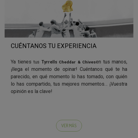
CUÉNTANOS TU EXPERIENCIA
Ya tienes
en tus manos,
tus
Tyrrells
Cheddar & Chives
¡llega el momento de opinar! Cuéntanos qué te ha
parecido, en qué momento lo has tomado, con quién
lo has compartido, tus mejores momentos… ¡Vuestra
opinión es la clave!
Os animamos a rellenar la encuesta de valoración del
producto que encontraréis en la parte superior de la
VER MÁS
página ;)