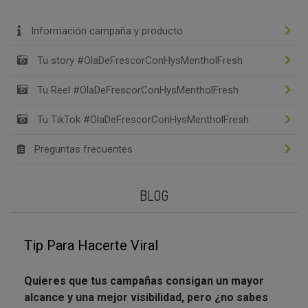
Información campaña y producto
Tu story #OlaDeFrescorConHysMentholFresh
Tu Reel #OlaDeFrescorConHysMentholFresh
Tu TikTok #OlaDeFrescorConHysMentholFresh
Preguntas frecuentes
BLOG
Tip Para Hacerte Viral
Quieres que tus campañas consigan un mayor
alcance y una mejor visibilidad, pero ¿no sabes