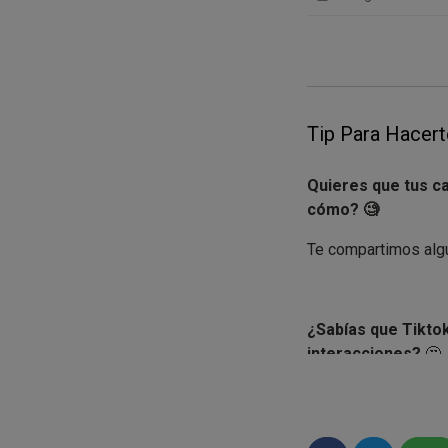
Tip Para Hacert
Quieres que tus c
cómo? 🧐
Te compartimos algu
¿Sabías que Tiktok
interacciones?
🤔
Esta herramienta se
tendencias pueden 