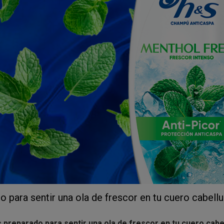
tro de cada tendencia, te recomiendan
Hashtags
que puedes uti
campaña ¡¡Para darle ese empujón que quieres a tus videos!!🔥
endamos que
si vas a subir el video a varias plataformas lo 
que este no piense que es un video reutilizado y le dé más visibi
o para sentir una ola de frescor en tu cuero cabell
 preparado para sentir una ola de frescor en tu cuero cabe