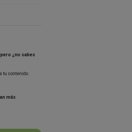
, pero ¿no sabes
 tu contenido.
gan más
da a ver qué
e más.