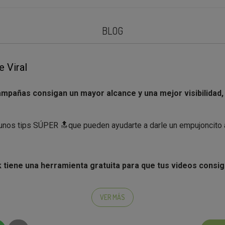
BLOG
e Viral
ampañas consigan un mayor alcance y una mejor visibilidad
nos tips SÚPER 🔝que pueden ayudarte a darle un empujoncito a
 tiene una herramienta gratuita para que tus videos consi
 llama
Creators Search Insight
, y es una plataforma que te ayu
VER MÁS
encajar con tus videos para que la plataforma los visibilic