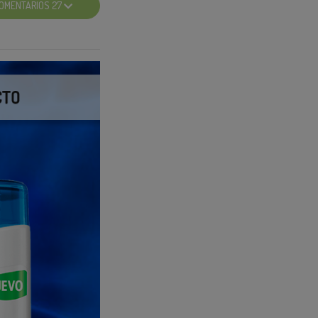
OMENTARIOS 27
ue te lo explican y
Search Insight
ara ser viral
 Creator Search
a 🔍a las tendencias
 y sus resultados