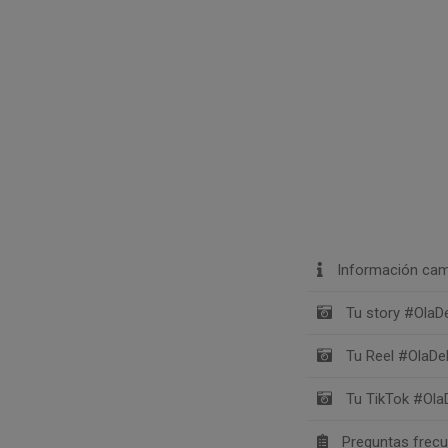
Información cam
Tu story #Ola
Tu Reel #OlaD
Tu TikTok #Ol
Preguntas frec