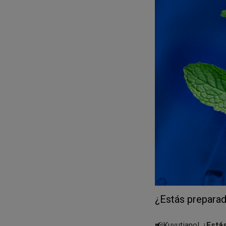
RECUERDA
que den
necesarios en este 
También te recom
desde Tiktok
para 
¿Estás preparad
📢Kuvutiano!
¿Estás