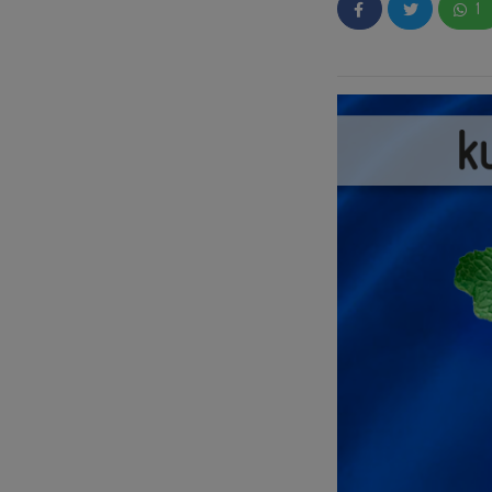
1
Si no tenías ni idea
unos ejemplos para
👉🏼Aprende en sólo
👉🏼¡Otros Tips que 
⚠️👌🏼
Estas son alg
Insight en esta ca
Como habrás visto, 
que más se adaptan 
para que puedan serv