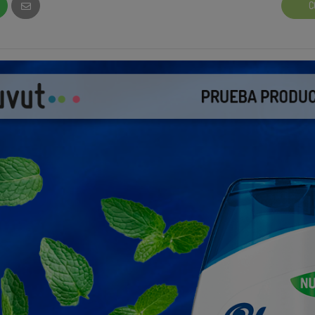
C
 de que se trata… No te preocupes aquí te dejamos unos videos q
 que puedas hacerlo con esta campaña. 😉
 un minuto qué es Creator Search Insight y cómo usarlo:
Creator 
pueden servirte para hacer que tu contenido sea lo más!:
4 Tips p
unas palabras y ejemplos que podrían servirte para usar el
mpaña:
se necesitan algunas palabras clave para poder acceder desde l
a nuestra campaña. Aquí te compartimos algunas palabras clave
irte de inspiración.