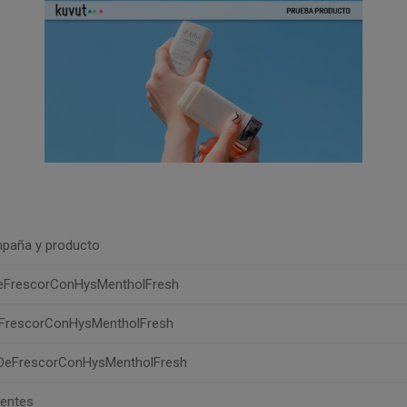
paña y producto
DeFrescorConHysMentholFresh
eFrescorConHysMentholFresh
aDeFrescorConHysMentholFresh
uentes