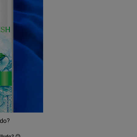
lizar aparte de los
hagas primero
lidad.
udo?
lludo? 😏