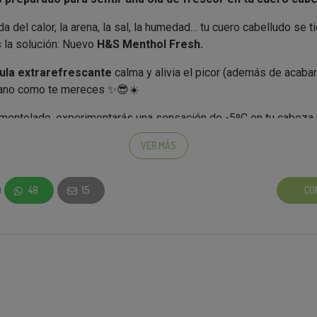
da del calor, la arena, la sal, la humedad… tu cuero cabelludo se ti
s la solución: Nuevo
H&S Menthol Fresh.
ula extrarefrescante
calma y alivia el picor (además de acabar
erano como te mereces ✨😎☀️
 mentolado, experimentarás una sensación de -5ºC en tu cabeza
diato que tu cuero cabelludo pide a gritos cuando el calor aprie
VER MÁS
48
15
CO
o embajador, recibirás:
resh
(NUEVO)
 esta campaña? Solo tienes que seguir estos 4 pasos: