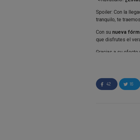
Spoiler: Con la llega
tranquilo, te traemo
Con su
nueva fórm
que disfrutes el v
Gracias a su efecto
efecto calmante inme
42
16
Si eres elegido com
•
2 H&S Menthol F
¿Cómo participar en
Apúntate